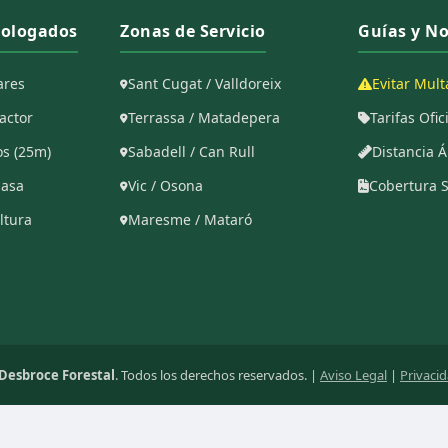
mologados
Zonas de Servicio
Guías y N
ares
Sant Cugat / Valldoreix
Evitar Mult
actor
Terrassa / Matadepera
Tarifas Ofi
os (25m)
Sabadell / Can Rull
Distancia Á
masa
Vic / Osona
Cobertura 
ltura
Maresme / Mataró
 Desbroce Forestal
. Todos los derechos reservados. |
Aviso Legal
|
Privaci