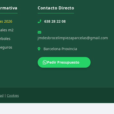
ormativa
Contacto Directo
as 2026
638 28 22 08
ciales m2
jmdesbrocelimpiezaparcelas@gmail.com
rboles
Seguros
Barcelona Provincia
Pedir Presupuesto
dad
|
Cookies