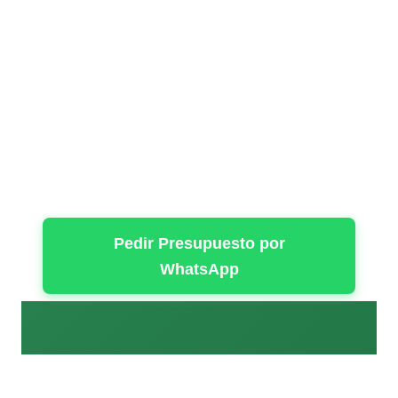
638 282 208
jmdesbrocelimpiezaparcelas@gmail.com
Pedir Presupuesto por
WhatsApp