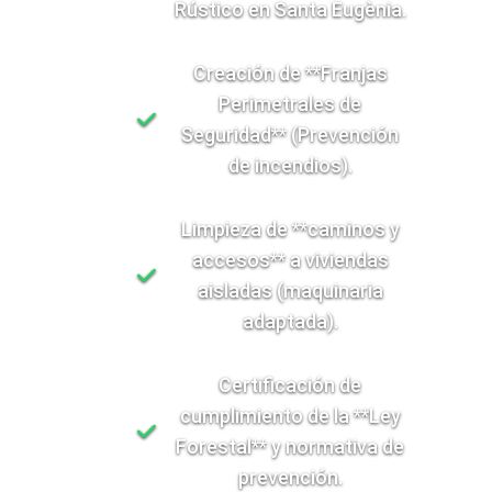
Rústico en Santa Eugènia.
Creación de **Franjas
Perimetrales de
Seguridad** (Prevención
de incendios).
Limpieza de **caminos y
accesos** a viviendas
aisladas (maquinaria
adaptada).
Certificación de
cumplimiento de la **Ley
Forestal** y normativa de
prevención.