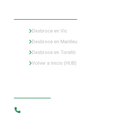
Nuestras Zonas
Desbroce en Vic
Desbroce en Manlleu
Desbroce en Torelló
Volver a Inicio (HUB)
Contacto
Teléfono
638 282 208