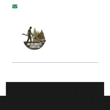
Email
jmdesbrocelimpiezaparcelas@gmail.com
© 2025 J.M Desbroce Forestal. Todos los
derechos reservados.