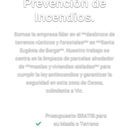
Prevención de
Incendios.
Somos la empresa líder en el **desbroce de
terrenos rústicos y forestales** en **Santa
Eugènia de Berga**. Nuestro trabajo se
centra en la limpieza de parcelas alrededor
de **masías y viviendas aisladas** para
cumplir la ley antiincendios y garantizar la
seguridad en esta zona de Osona,
colindante a Vic.
Presupuesto GRATIS para
su Masía o Terreno