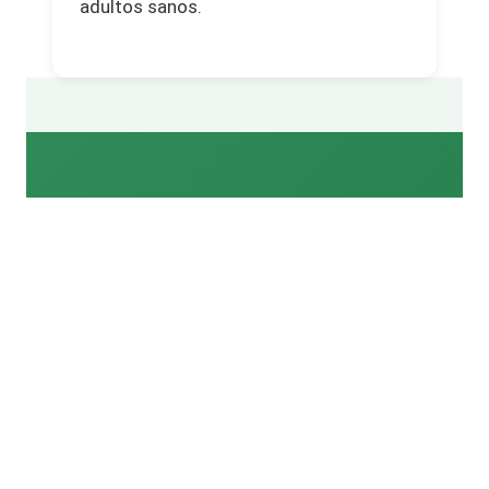
adultos sanos.
¿Necesita Crear la
Franja Antiincendios
en su Finca de Santa
Eugènia de Berga?
Contacte directamente con J.M. para un
servicio rápido, seguro y certificado.
Proteja
su masía y cumpla con la Ley Forestal.