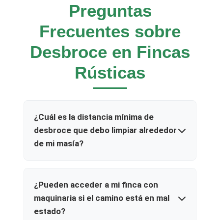
Preguntas
Frecuentes sobre
Desbroce en Fincas
Rústicas
¿Cuál es la distancia mínima de
desbroce que debo limpiar alrededor
de mi masía?
Según la ley de prevención de incendios,
debe crear una franja de seguridad de al
¿Pueden acceder a mi finca con
menos **25 metros** alrededor de las
maquinaria si el camino está en mal
edificaciones aisladas en zona forestal.
estado?
Nosotros nos encargamos de medir y