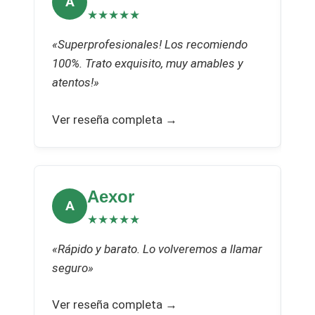
A
★★★★★
«Superprofesionales! Los recomiendo
«Pe
100%. Trato exquisito, muy amables y
re
atentos!»
rá
Ver reseña completa →
Ve
Aexor
A
★★★★★
«Rápido y barato. Lo volveremos a llamar
«Mu
seguro»
re
Ver reseña completa →
Ve