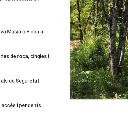
.
va Masia o Finca a
es de roca, cingles i
rals de Seguretat
il accés i pendents