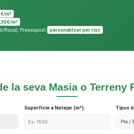
0€/m²
,30€/m²
il/Roca): Pressupost
personalitzat per risc
de la seva Masia o Terreny 
Superfície a Netejar (m²):
Tipus d