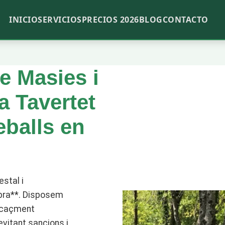
INICIO
SERVICIOS
PRECIOS 2026
BLOG
CONTACTO
 Masies i
a Tavertet
eballs en
stal i
abra**. Disposem
ficaçment
vitant sancions i