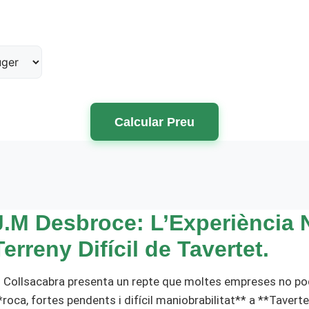
Calcular Preu
J.M Desbroce: L’Experiència N
Terreny Difícil de Tavertet.
l Collsacabra presenta un repte que moltes empreses no po
*roca, fortes pendents i difícil maniobrabilitat** a **Taver