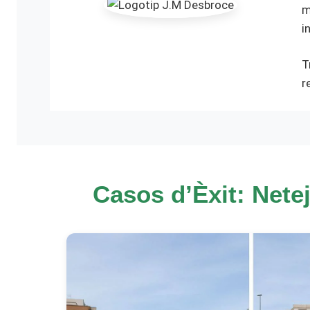
m
i
T
r
Casos d’Èxit: Nete