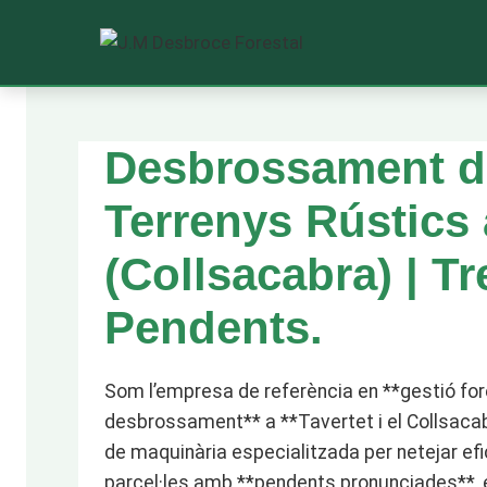
Saltar
al
Desbrossament de
contenido
Terrenys Rústics 
(Collsacabra) | Tr
Pendents.
Som l’empresa de referència en **gestió fore
desbrossament** a **Tavertet i el Collsac
de maquinària especialitzada per netejar e
parcel·les amb **pendents pronunciades**, e