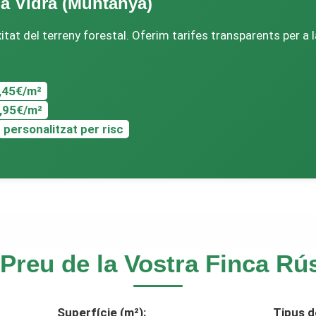
a Vidrà (Muntanya)
xitat del terreny forestal. Oferim tarifes transparents per a
,45€/m²
,95€/m²
personalitzat per risc
 Preu de la Vostra Finca Rús
Superfície (m²):
Tipus d