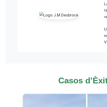
L
t
v
U
n
V
Casos d’Èxit