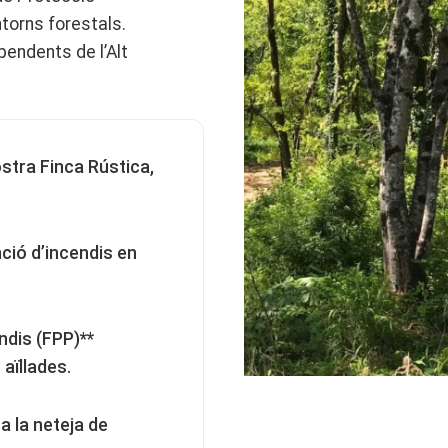
ntorns forestals.
endents de l’Alt
stra Finca Rústica,
nció d’incendis en
ndis (FPP)**
 aïllades.
a la neteja de