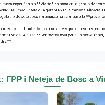
a meva experiència a **Vidrà** es basa en la gestió de terre
ècniques i maquinària que garanteixen la màxima eficàcia se
egetació de sotabosc i la pinassa, crucial per a la **prevenci
s ofereixo un tracte directe i un servei que coneix perfectam
ormativa de l’Alt Ter. **Contacteu avui per a un servei ràpid, 
idrà.**
: FPP i Neteja de Bosc a Vidr