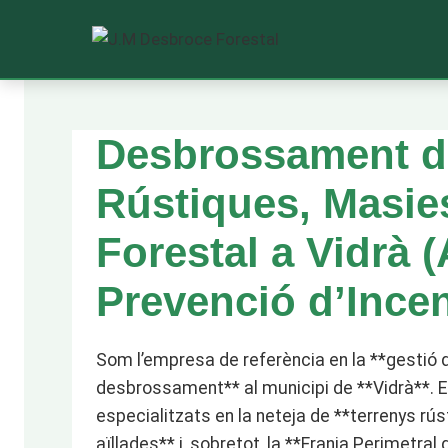
Saltar
al
Desbrossament d
contenido
Rústiques, Masies
Forestal a Vidrà (A
Prevenció d’Incen
Som l’empresa de referència en la **gestió 
desbrossament** al municipi de **Vidrà**.
especialitzats en la neteja de **terrenys rú
aïllades** i, sobretot, la **Franja Perimetral