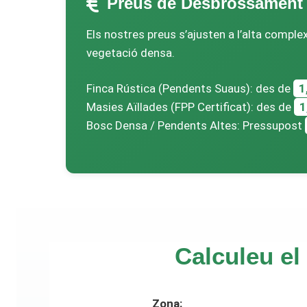
Preus de Desbrossament 
Els nostres preus s’ajusten a l’alta comple
vegetació densa.
Finca Rústica (Pendents Suaus): des de
1
Masies Aïllades (FPP Certificat): des de
1
Bosc Densa / Pendents Altes: Pressupost
Calculeu el
Zona: