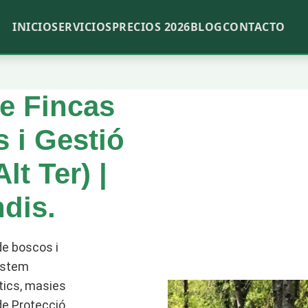
INICIO
SERVICIOS
PRECIOS 2026
BLOG
CONTACTO
e Fincas
 i Gestió
lt Ter) |
dis.
de boscos i
 Estem
stics, masies
 de Protecció