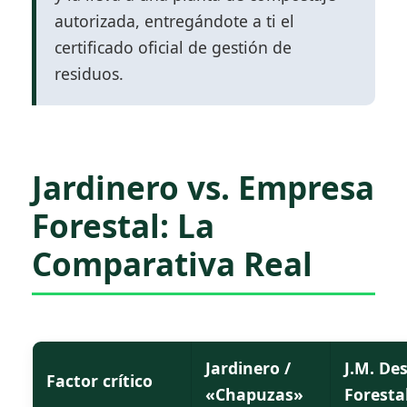
autorizada, entregándote a ti el
certificado oficial de gestión de
residuos.
Jardinero vs. Empresa
Forestal: La
Comparativa Real
Jardinero /
J.M. De
Factor crítico
«Chapuzas»
Foresta