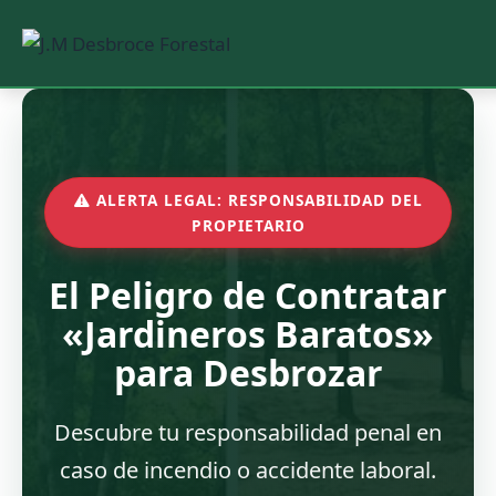
Saltar
al
contenido
ALERTA LEGAL: RESPONSABILIDAD DEL
PROPIETARIO
El Peligro de Contratar
«Jardineros Baratos»
para Desbrozar
Descubre tu responsabilidad penal en
caso de incendio o accidente laboral.